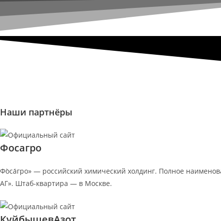
Наши партнёры
Фосагро
Фо̀са́гро» — российский химический холдинг. Полное наимен
АГ». Штаб-квартира — в Москве.
КуйбышевАзот