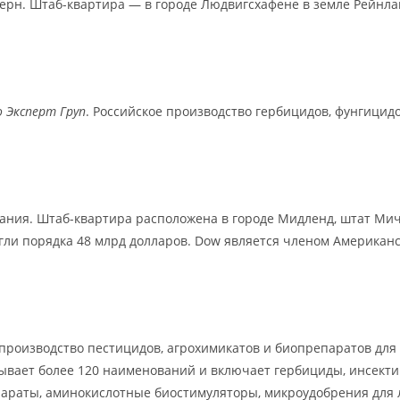
ерн. Штаб-квартира — в городе Людвигсхафене в земле Рейнла
о Эксперт Груп
. Российское производство гербицидов, фунгицид
ия. Штаб-квартира расположена в городе Мидленд, штат Мичиг
игли порядка 48 млрд долларов. Dow является членом Американс
производство пестицидов, агрохимикатов и биопрепаратов дл
ывает более 120 наименований и включает гербициды, инсекти
раты, аминокислотные биостимуляторы, микроудобрения для ли