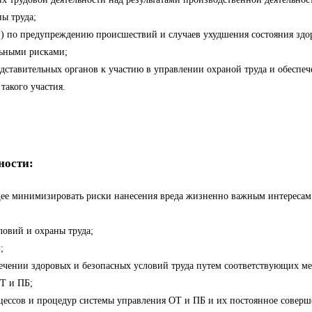
ны труда;
 по предупреждению происшествий и случаев ухудшения состояния здор
льными рисками;
ставительных органов к участию в управлении охраной труда и обеспеч
такого участия.
ности:
ее минимизировать риски нанесения вреда жизненно важным интересам 
ловий и охраны труда;
;
печении здоровых и безопасных условий труда путем соответствующих м
ОТ и ПБ;
ессов и процедур системы управления ОТ и ПБ и их постоянное соверш